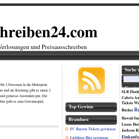
chreiben24.com
Verlosungen und Preisausschreiben
Suche 
 für 2 Personen in die Metropole
Gewins
ur und als Krönung gibt es einen 2
SLR
Flori
nd geniesse Australien pur. Die
Cabrio
Au
 Hier geht es zum Gewinnspiel.
Tickets
Wi
Top Gewinn
Re
Bücher
Hawaii
Sm
Brandneu
Luxus Hot
FC Bayern Tickets gewinnen
Jackson
Ri
Einkaufs
Lieblings Bier gewinnen