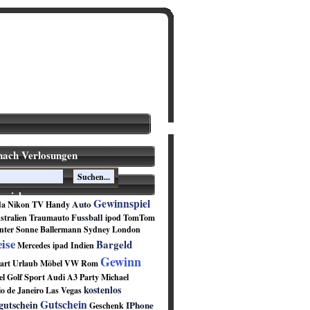
nach Verlosungen
spiele
Gewinnspiel
Auto
TV
da
Nikon
Handy
Fussball
stralien
Traumauto
ipod
TomTom
nter
Sonne
Ballermann
Sydney
London
ise
Bargeld
Mercedes
ipad
Indien
Gewinn
art
Urlaub
Möbel
VW
Rom
Sport
el
Golf
Audi A3
Party
Michael
kostenlos
o de Janeiro
Las Vegas
Gutschein
gutschein
IPhone
Geschenk