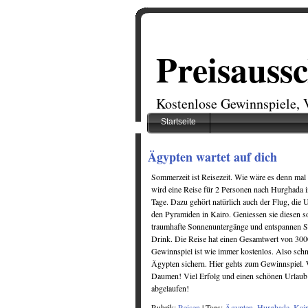
Preisauss
Kostenlose Gewinnspiele, 
Startseite
Ägypten wartet auf dich
Sommerzeit ist Reisezeit. Wie wäre es denn mal
wird eine Reise für 2 Personen nach Hurghada i
Tage. Dazu gehört natürlich auch der Flug, die 
den Pyramiden in Kairo. Geniessen sie diesen s
traumhafte Sonnenuntergänge und entspannen Si
Drink. Die Reise hat einen Gesamtwert von 30
Gewinnspiel ist wie immer kostenlos. Also schne
Ägypten sichern. Hier gehts zum Gewinnspiel. 
Daumen! Viel Erfolg und einen schönen Urlaub!
abgelaufen!
Rubrik:
Reisen
| Tags:
Ägypten
,
Hurghada
,
Kai