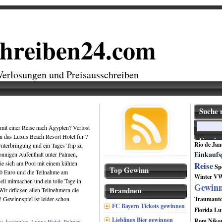
chreiben24.com
Verlosungen und Preisausschreiben
Suche 
 mit einer Reise nach Ägypten? Verlost
n das Luxus Beach Resort Hotel für 7
Gewins
Rio de Jan
Unterbringung und ein Tages Trip zu
Einkaufs
onnigen Aufenthalt unter Palmen,
e sich am Pool mit einem kühlen
Reise
Sp
Top Gewinn
00 Euro und die Teilnahme am
Winter
V
ll mitmachen und ein tolle Tage in
Gewin
Brandneu
Wir drücken allen Teilnehmern die
 Gewinnspiel ist leider schon
Traumaut
FC Bayern Tickets gewinnen
Florida
Lu
Lieblings Bier gewinnen
Rom
Niko
ro
,
kostenlos
,
Luxus Hotel
,
Palmen
,