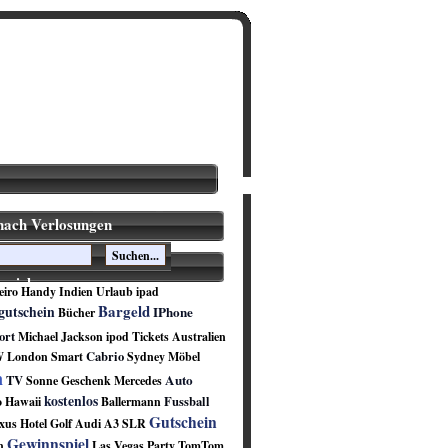
nach Verlosungen
spiele
eiro
Handy
Indien
Urlaub
ipad
Bargeld
gutschein
IPhone
Bücher
ort
Michael Jackson
ipod
Tickets
Australien
Cabrio
W
London
Smart
Sydney
Möbel
n
Auto
TV
Sonne
Geschenk
Mercedes
kostenlos
Fussball
o
Hawaii
Ballermann
Gutschein
xus Hotel
Golf
Audi A3
SLR
Gewinnspiel
n
Las Vegas
Party
TomTom