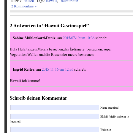
Rubrik:
Reisen
| Tags:
Hawaii
,
Traumurlaub
2 Kommentare »
2 Antworten to “Hawaii Gewinnspiel”
Sabine Mühlenkord-Deniz
, am
2015-07-19 um 10:36
schrieb:
Hula Hula tanzen,Maoris besuchen,das Èrdinnere `bestaunen, super
Vegetation,Wellen und die Riesen der meere bestaunen
Ingrid Reiter
, am
2015-11-16 um 12:35
schrieb:
Hawaii ich komme!
Schreib deinen Kommentar
Name (required)
EMail (bleibt geheim ;)
(required)
Webseite