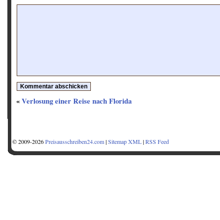
«
Verlosung einer Reise nach Florida
Traumurlaub auf den Malediven gewinnen
© 2009-2026
Preisausschreiben24.com
|
Sitemap XML
|
RSS Feed